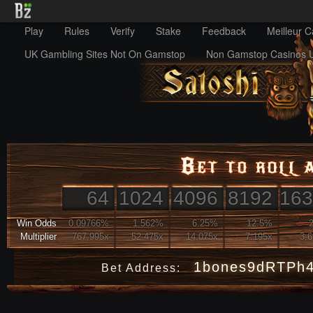
Play
Rules
Verify
Stake
Feedback
Meilleur C
UK Gambling Sites Not On Gamstop
Non Gamstop Casinos 
64
1024
4096
8192
163
Win Odds
0.09766%
1.562%
6.25%
12.5%
Multiplier
767.995x
52.475x
14.075x
7.195x
3.
1bones9dRTPh
Bet Address: