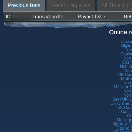
Previous Bets
Recent Big Wins
All-Time Big
ID
Transaction ID
Payout TXID
Bet
Online 
Casin
Migli
Nuo
Casin
Non
Casi
Non G
Non
UK Cas
Meill
Non
Meilleur 
Non
Non
Best UK C
UK Online 
UK Cas
Casin
On
Meilleur
Meilleur C
Casino 
UK Casino